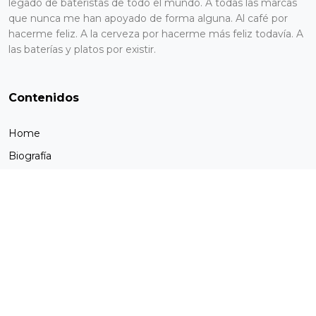
legado de bateristas de todo el mundo. A todas las marcas
que nunca me han apoyado de forma alguna. Al café por
hacerme feliz. A la cerveza por hacerme más feliz todavía. A
las baterías y platos por existir.
Contenidos
Home
Biografía
Proyectos
Docencia
Contactos
Conéctate conmigo