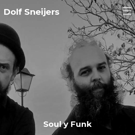
Dolf Sneijers
Soul y Funk